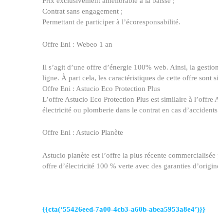
Prix exclusivement améliorable à la baisse ;
Contrat sans engagement ;
Permettant de participer à l’écoresponsabilité.
Offre
Eni
: Webeo 1 an
Il s’agit d’une offre d’énergie 100% web. Ainsi, la gestio
ligne. À part cela, les caractéristiques de cette offre sont s
Offre
Eni
: Astucio Eco Protection Plus
L’offre Astucio Eco Protection Plus est similaire à l’offr
électricité ou plomberie dans le contrat en cas d’accident
Offre
Eni
: Astucio Planète
Astucio planète est l’offre la plus récente commercialisée
offre d’électricité 100 % verte avec des garanties d’origin
{{cta(‘55426eed-7a00-4cb3-a60b-abea5953a8e4’)}}