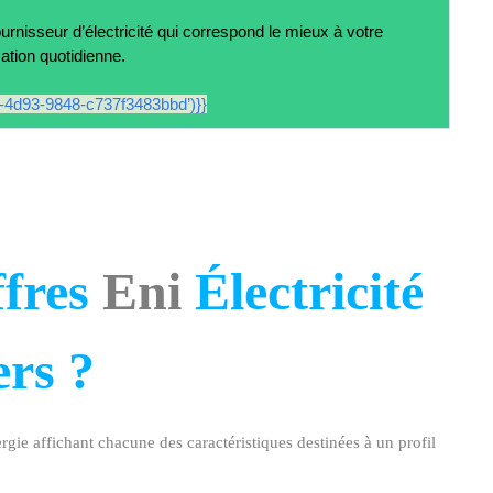
ournisseur d’électricité qui correspond le mieux à votre
ion quotidienne.
-4d93-9848-c737f3483bbd’)}}
ffres
Eni
Électricité
ers ?
ie affichant chacune des caractéristiques destinées à un profil