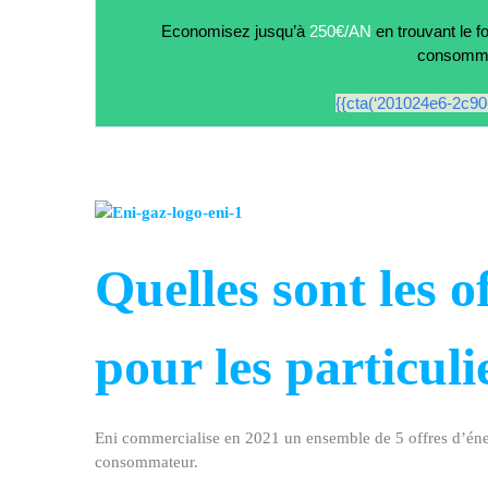
client,
Economisez jusqu’à
250€/AN
en trouvant le f
consommat
avis,
{{cta(‘201024e6-2c90
contact
Quelles sont les o
pour les particuli
Eni
commercialise en 2021 un ensemble de 5 offres d’énerg
consommateur.