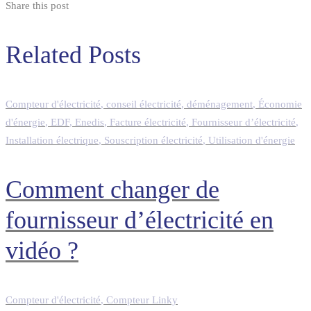
Share this post
Related Posts
Compteur d'électricité
,
conseil électricité
,
déménagement
,
Économie
d'énergie
,
EDF
,
Enedis
,
Facture électricité
,
Fournisseur d’électricité
,
Installation électrique
,
Souscription électricité
,
Utilisation d'énergie
Comment changer de
fournisseur d’électricité en
vidéo ?
Compteur d'électricité
,
Compteur Linky