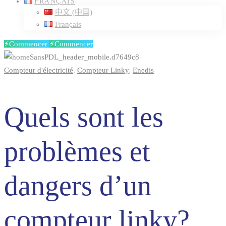
FRANÇAIS
中文 (中国)
Français
⚡️Commencer
⚡️Commencer
Quels
Compteur d'électricité
,
Compteur Linky
,
Enedis
sont
Quels sont les
les
problèmes et
problèmes
dangers d’un
et
dangers
compteur linky?