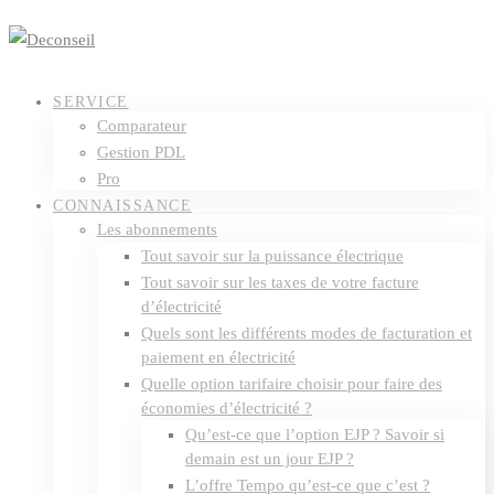
SERVICE
Comparateur
Gestion PDL
Pro
CONNAISSANCE
Les abonnements
Tout savoir sur la puissance électrique
Tout savoir sur les taxes de votre facture
d’électricité
Quels sont les différents modes de facturation et
paiement en électricité
Quelle option tarifaire choisir pour faire des
économies d’électricité ?
Qu’est-ce que l’option EJP ? Savoir si
demain est un jour EJP ?
L’offre Tempo qu’est-ce que c’est ?